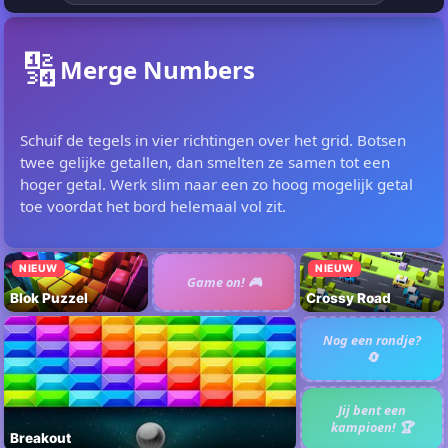
🔢
Merge Numbers
Schuif de tegels in vier richtingen over het grid. Botsen
twee gelijke getallen, dan smelten ze samen tot een
hoger getal. Werk slim naar een zo hoog mogelijk getal
toe voordat het bord helemaal vol zit.
NIEUW
NIEUW
Game on! 🎮
Blok Puzzel
Crossy Road
Nog een rondje?
🔄
Jij bent een
kampioen! 🏆
Breakout