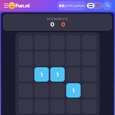
☰
🔍
Fun.nl
69
gratis games
SCORE
BESTE
0
0
1
1
1