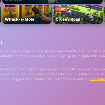
NIEUW
Whack-a-Mole
Crossy Road
EL
nt. Het idee is simpel: je zoekt steeds twee dezelfde tegels en tikt ze 
 rechterkant ruimte is en er niets bovenop ligt. Op de computer klik je 
keerde paren weg, dan kun je vastlopen met tegels die je niet meer kun
ad of account. Het is ook een van die spelletjes voor je telefoon die
 dit soort rustig puzzelen? Probeer dan ook eens onze andere
puzzelspe