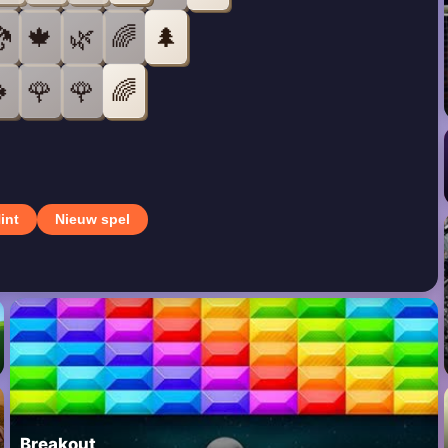

🍁
🌿
🌈
🌲

🌹
🌹
🌈
int
Nieuw spel
Breakout