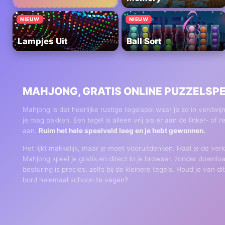
NIEUW
NIEUW
Lampjes Uit
Ball Sort
MAHJONG, GRATIS ONLINE PUZZELSP
Mahjong is dat heerlijke rustige tegelspel waar je zo in verdwij
je mag pakken. Een tegel is alleen vrij als er aan de linker- of
aan.
Ruim het hele speelveld leeg en je hebt gewonnen.
Het lijkt makkelijk, maar je moet vooruitdenken. Haal je de ver
Mahjong speel je gratis en direct in je browser, zonder downlo
besturing is precies, zelfs bij de kleinere tegels. Houd je van
bord helemaal schoon te vegen?