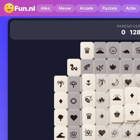
Fun.nl
Alles
Nieuw
Arcade
Puzzels
Actie
PAREN
OVE
0
12
♛
🌋
🌝
🐢

🐍
🍂
🌿
🍁
♛

🌷
🌴
🌙
♥
♠
🌴
🌹
♛
🍄
♚

♦
🌋
🌼
🐟
🍃
🔥
🍄
♦
🌻
🍂
🍁
🌺
🌻

♠
♚
🍄
🐟
♦
♛
🌝
⚡
🌳
♥
🌵
🍀
🌺
🌺
♥
🌞
🌵
♣
🌊
🌸
🍀
🌷
🐢
