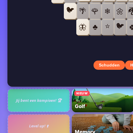
🐦
🌴
🌹
❄
🌼

⭐
🐦
♣
🦋

Schudden
H
NIEUW
Jij bent een kampioen! 🏆
Golf
Level up! ⬆️
Memory