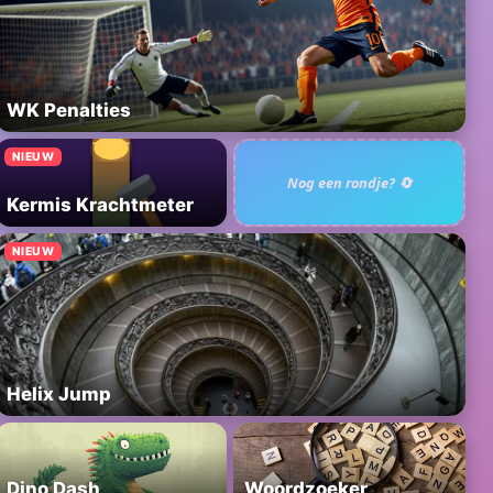
WK Penalties
NIEUW
Nog een rondje? 🔄
Kermis Krachtmeter
NIEUW
Helix Jump
Dino Dash
Woordzoeker