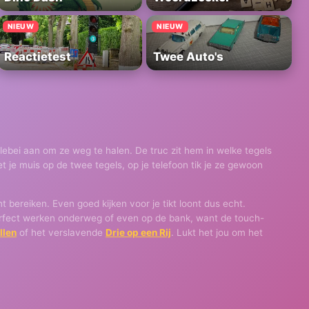
NIEUW
NIEUW
Reactietest
Twee Auto's
allebei aan om ze weg te halen. De truc zit hem in welke tegels
met je muis op de twee tegels, op je telefoon tik je ze gewoon
t bereiken. Even goed kijken voor je tikt loont dus echt.
 perfect werken onderweg of even op de bank, want de touch-
llen
of het verslavende
Drie op een Rij
. Lukt het jou om het