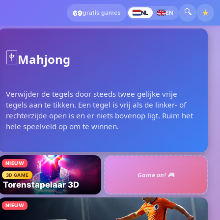
🔍
★
69
gratis games
NL
EN
🀄
Mahjong
Verwijder de tegels door steeds twee gelijke vrije
tegels aan te tikken. Een tegel is vrij als de linker- of
rechterzijde open is en er niets bovenop ligt. Ruim het
hele speelveld op om te winnen.
NIEUW
Game on! 🎮
3D GAME
Torenstapelaar 3D
NIEUW