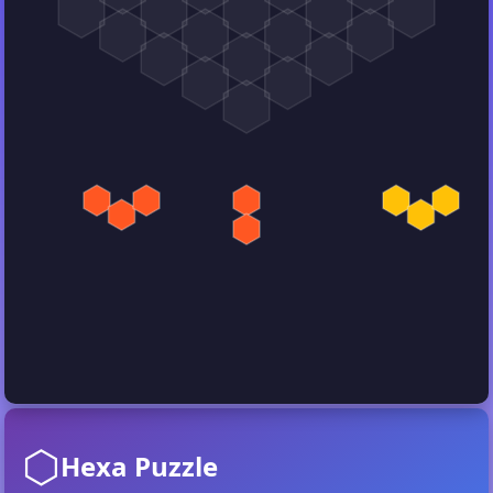
⬡
Hexa Puzzle