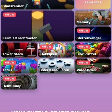
Level up! ⬆️
Stadsrenner
NIEUW
Memory
NIEUW
Kermis Krachtmeter
Sterrenvanger
NIEUW
NIEUW
Tower Stack
Klokkijken
Blok Puzzel
NIEUW
NIEUW
Tetris
Boter Kaas Eieren
Video Poker
NIEUW
Helix Jump