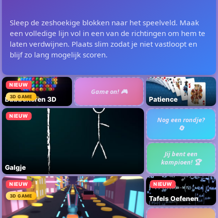
Sleep de zeshoekige blokken naar het speelveld. Maak
een volledige lijn vol in een van de richtingen om hem te
laten verdwijnen. Plaats slim zodat je niet vastloopt en
blijf zo lang mogelijk scoren.
NIEUW
Game on! 🎮
3D GAME
Bubbeltoren 3D
Patience
NIEUW
Nog een rondje?
🔄
Jij bent een
kampioen! 🏆
Galgje
NIEUW
NIEUW
3D GAME
Tafels Oefenen