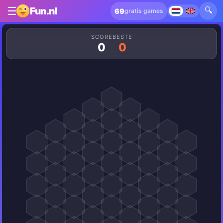
☰
🔍
Fun.nl
69
gratis games
SCORE
BESTE
0
0